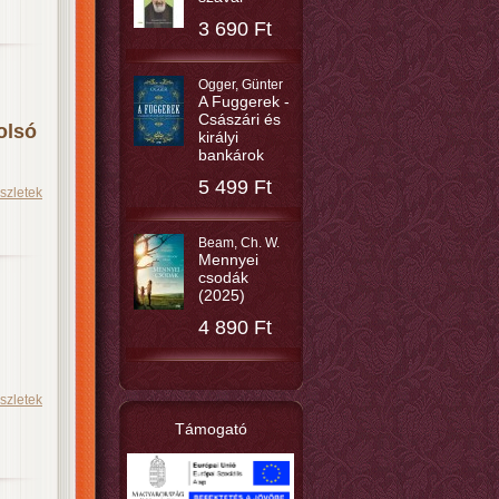
3 690 Ft
Ogger, Günter
A Fuggerek -
Császári és
olsó
királyi
bankárok
5 499 Ft
szletek
Beam, Ch. W.
Mennyei
csodák
(2025)
4 890 Ft
szletek
Támogató