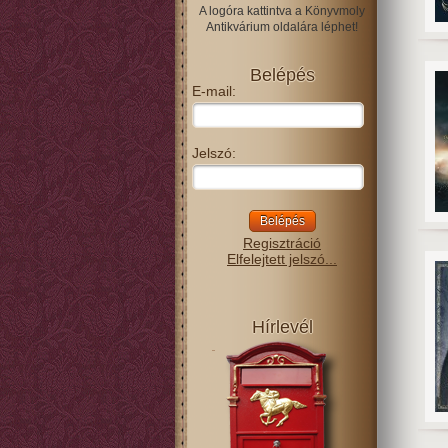
A logóra kattintva a Könyvmoly
Antikvárium oldalára léphet!
Belépés
E-mail:
Jelszó:
Regisztráció
Elfelejtett jelszó...
Hírlevél