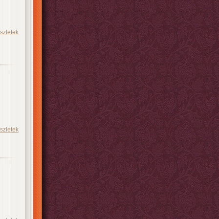
szletek
szletek