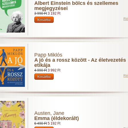
Albert Einstein bölcs és szellemes
megjegyzései
3 990 Ft
3 192 Ft
Ré
Papp Miklós
A jó és a rossz között - Az életvezetés
etikája
4 990 Ft
3 992 Ft
Ré
Austen, Jane
Emma (éldekorált)
6 490 Ft
5 192 Ft