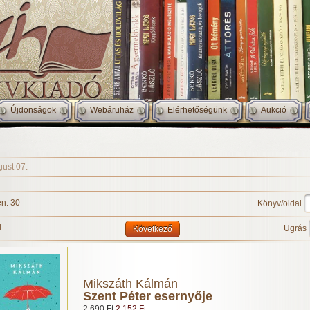
Újdonságok
Webáruház
Elérhetőségünk
Aukció
gust 07.
n: 30
Könyv/oldal
l
Ugrás
Következő
Mikszáth Kálmán
Szent Péter esernyője
2 690 Ft
2 152 Ft