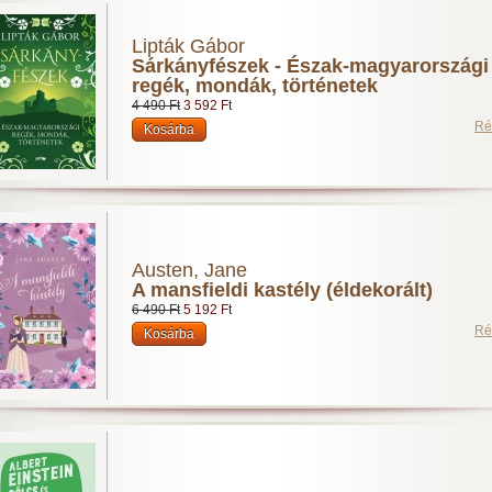
Lipták Gábor
Sárkányfészek - Észak-magyarországi
regék, mondák, történetek
4 490 Ft
3 592 Ft
Ré
Austen, Jane
A mansfieldi kastély (éldekorált)
6 490 Ft
5 192 Ft
Ré