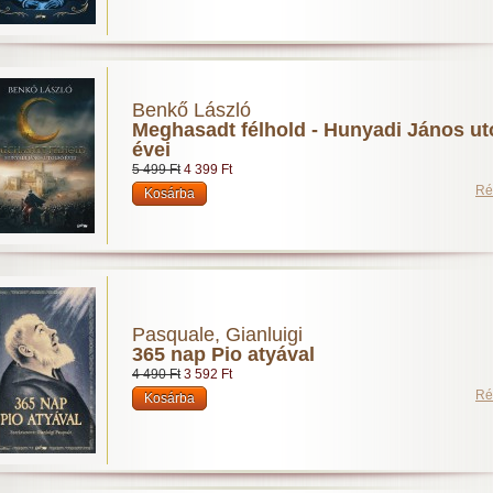
Benkő László
Meghasadt félhold - Hunyadi János ut
évei
5 499 Ft
4 399 Ft
Ré
Pasquale, Gianluigi
365 nap Pio atyával
4 490 Ft
3 592 Ft
Ré