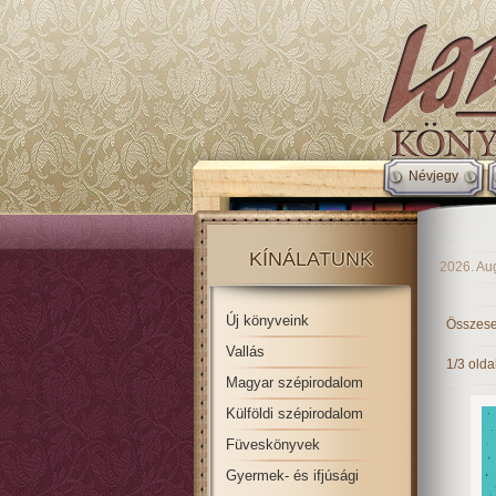
Névjegy
KÍNÁLATUNK
2026. Au
Új könyveink
Összese
Vallás
1/3 olda
Magyar szépirodalom
Külföldi szépirodalom
Füveskönyvek
Gyermek- és ifjúsági