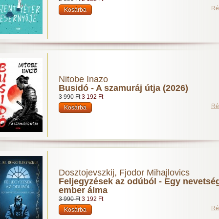
Ré
Nitobe Inazo
Busidó - A szamuráj útja (2026)
3 990 Ft
3 192 Ft
Ré
Dosztojevszkij, Fjodor Mihajlovics
Feljegyzések az odúból - Egy nevetsé
ember álma
3 990 Ft
3 192 Ft
Ré