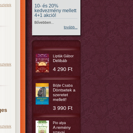
szletek
10- és 20%
kedvezmény mellett
4+1 akció!
Bővebben...
tovább...
Lipták Gábor
Délibáb
szletek
4 290 Ft
Böjte Csaba
Döntsetek a
szeretet
mellett!
3 990 Ft
ges
Pio atya
szletek
A remény
szavai